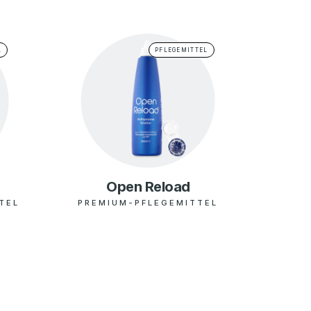
 Klagenfurt
Website
L
PFLEGEMITTEL
 Linz
Website
 Golling
Website
 Wien
Website
Open Reload
 Hallein
Website
TEL
PREMIUM-PFLEGEMITTEL
 Villach
Website
 Graz
Website