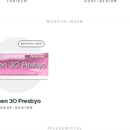
TORISCH
EDOF-DESIGN
MONATSLINSEN
Reitschulgasse 27
8010
OPTIKER
Fleischmarkt 10
9020
OPTIKER
MONATSLINSE
OPTIKER
Hernsteiner Strasse 11
2560
Hauptplatz 20
4540
GmbH
OPTIKER
OPTIKER
Bahnhofstrasse 10
5700
en 3O Presbyo
EDOF-DESIGN
GmbH
Almer Strasse 2
5760
OPTIKER
PFLEGEMITTEL