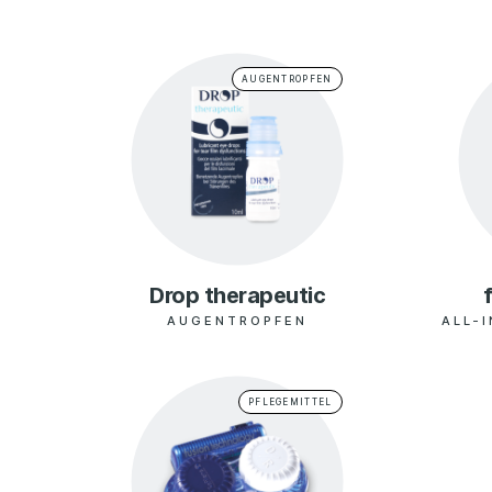
Augenblick Optik Handels GmbH
AUGENTROPFEN
AUGENOPTIK BARMHERZIGE BRÜ
Augenoptik Dr. Arlt
Augenoptik Medvey
Drop therapeutic
Augenoptik Schauer
AUGENTROPFEN
ALL-
Augenweide – feinste Optik
PFLEGEMITTEL
Augenzentrum Dr. Stefan Makk