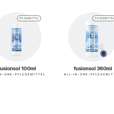
OPTIKER
10. Oktobertsr. 5
9020
PFLEGEMITTEL
PFLEGEMITTE
AUGENARZT
Seilerstätte 2
4021
DER
Bahnhofstraße 98
5440
AUGENARZT
Edelsinnstr. 2
1120
OPTIKER
fusionsol 100ml
fusionsol 360ml
Kornsteinplatz 7
5400
OPTIKER
IN-ONE-PFLEGEMITTEL
ALL-IN-ONE-PFLEGEMIT
OPTIKER
Hauptplatz 7
9400
Brauquartier 5
8055
AUGENARZT