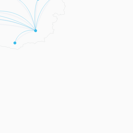
 Saalfelden
 Wien
Website
 Graz
Website
 Perg
Website
 Velden am Wörthersee
Website
 Wien
Website
 Jois