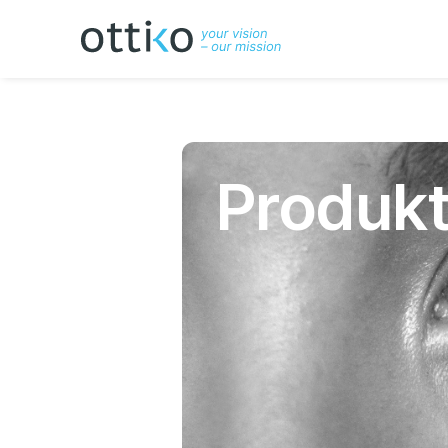
P
r
o
d
u
k