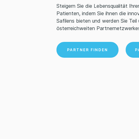
Steigern Sie die Lebensqualität Ihr
Claudia Trixl
Patienten, indem Sie ihnen die inn
Safilens bieten und werden Sie Teil
österreichweiten Partnernetzwerke
Contacta – Kontaktlinsen GmbH
PARTNER FINDEN
P
DER AUGENOPTIKER Kurt Otter
Der Falke Sehzentrum GmbH
Die Brillerei
Die SichtBar
Dr Noemi Maar