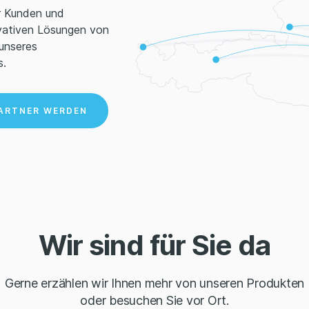
er Kunden und
Mühlbachweg 7
5760
ovativen Lösungen von
OPTIKER
 unseres
s.
Krugerstrasse 6
1010
AUGENARZT
ARTNER WERDEN
Annenstraße 39
8020
OPTIKER
Herrenstrasse 4
4230
OPTIKER
OPTIKER
Seecorso 4
9220
Wir sind für Sie da
Wiedner Hauptstrasse 28
1040
OPTIKER
Gerne erzählen wir Ihnen mehr von unseren Produkten
Bundesstrasse 4
7093
AUGENARZT
oder besuchen Sie vor Ort.